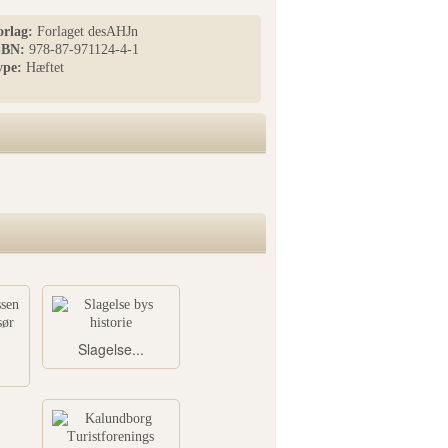
orlag:
Forlaget desAHJn
SBN:
978-87-971124-4-1
ype:
Hæftet
Slagelse...