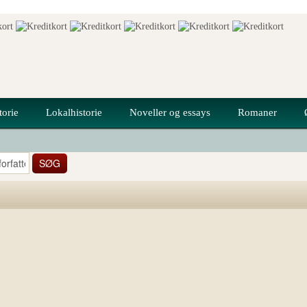
torie
Lokalhistorie
Noveller og essays
Romaner