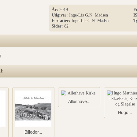
År:
2019
F
Udgiver:
Inge-Lis G.N. Madsen
I
Forfatter:
Inge-Lis G.N. Madsen
T
Sider:
82
!
I:
Alleshave...
Hugo...
Billeder...