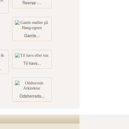
Reersø -...
Gamle...
Til havs...
.
Odsherreds...