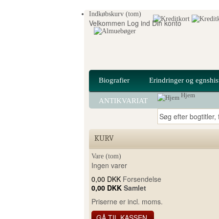
Indkøbskurv
(tom)
Velkommen
Log ind
Din konto
Biografier
Erindringer og egnshis
Hjem
ANTIKVARIAT
KURV
Vare
(tom)
Ingen varer
0,00 DKK
Forsendelse
0,00 DKK
Samlet
Priserne er incl. moms.
GÅ TIL KASSEN