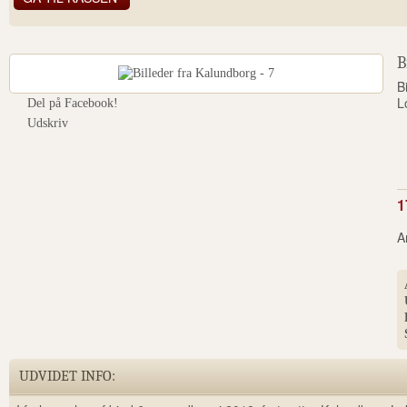
B
B
L
Del på Facebook!
Udskriv
1
A
UDVIDET INFO: