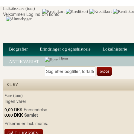
Indkøbskurv
(tom)
Velkommen
Log ind
Din konto
Biografier
Erindringer og egnshistorie
Lokalhistorie
Hjem
ANTIKVARIAT
KURV
Vare
(tom)
Ingen varer
0,00 DKK
Forsendelse
0,00 DKK
Samlet
Priserne er incl. moms.
GÅ TIL KASSEN