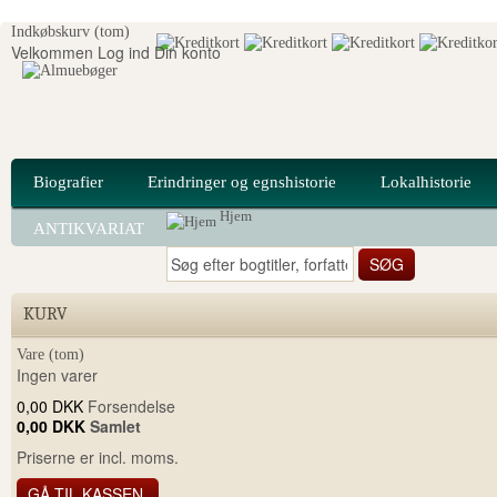
Indkøbskurv
(tom)
Velkommen
Log ind
Din konto
Biografier
Erindringer og egnshistorie
Lokalhistorie
Hjem
ANTIKVARIAT
KURV
Vare
(tom)
Ingen varer
0,00 DKK
Forsendelse
0,00 DKK
Samlet
Priserne er incl. moms.
GÅ TIL KASSEN