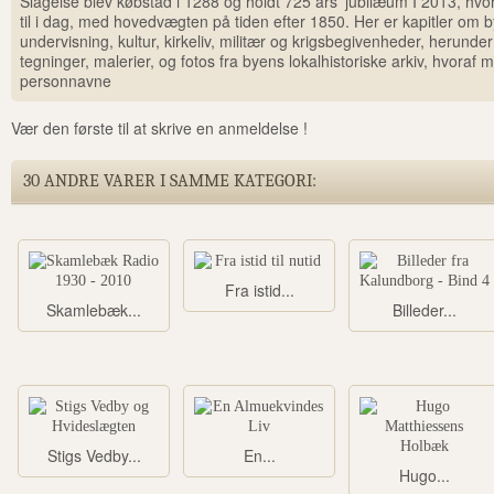
Slagelse blev købstad i 1288 og holdt 725 års' jubilæum I 2013, h
til i dag, med hovedvægten på tiden efter 1850. Her er kapitler om b
undervisning, kultur, kirkeliv, militær og krigsbegivenheder, herund
tegninger, malerier, og fotos fra byens lokalhistoriske arkiv, hvoraf ma
personnavne
Vær den første til at skrive en anmeldelse !
30 ANDRE VARER I SAMME KATEGORI:
Fra istid...
Skamlebæk...
Billeder...
Stigs Vedby...
En...
Hugo...