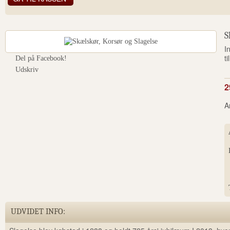
S
I
ti
Del på Facebook!
Udskriv
2
A
UDVIDET INFO: