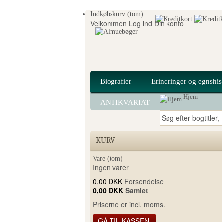
Indkøbskurv
(tom)
Velkommen
Log ind
Din konto
Biografier
Erindringer og egnshis
Hjem
ANTIKVARIAT
KURV
Vare
(tom)
Ingen varer
0,00 DKK
Forsendelse
0,00 DKK
Samlet
Priserne er incl. moms.
GÅ TIL KASSEN