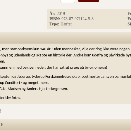
År:
2019
F
ISBN:
978-87-971124-5-8
F
Type:
Hæftet
S
e, men stationsbyens kun 140 år. Uden mennesker, ville der dog ikke være nogen h
nbys og udenlands og skabte en historie der. Andre kom udefra og påvirkede by
nem.
d sammen med begivenheder, der har sat sit præg på by og omegn!
ægten og Jyderup, Jyderup Forskønnelsesselskab, postmester Jantzen og musikdi
rup Conditori - og meget mere.
 G.N. Madsen og Anders Hjorth-Jørgensen.
toriske fotos.
!
I: