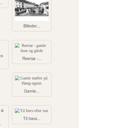
..
Billeder...
Reersø -...
Gamle...
Til havs...
.