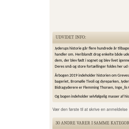
UDVIDET INFO:
Jyderups historie går flere hundrede år tilbag
handler om. Heriblandt drog enkelte både ude
dem, der blev født i sognet og blev livet igen
Deres små og store fortællinger foldes her u
Årbogen 2019 indeholder historien om Grevesl
bageriet, Bromølle Tivoli og dyreparken, Jyde
Bidragyderere er Flemming Thorsen, Inge_lis
Og bogen indeholder selvfølgelig masser af his
Vær den første til at skrive en anmeldelse 
30 ANDRE VARER I SAMME KATEGOR