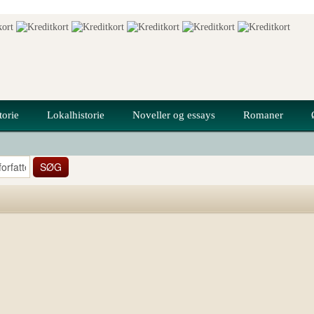
torie
Lokalhistorie
Noveller og essays
Romaner