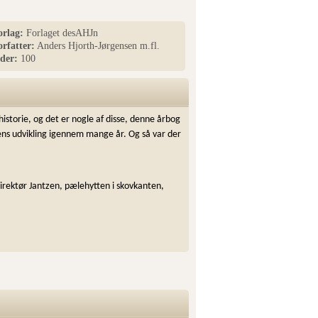
orlag:
Forlaget desAHJn
orfatter:
Anders Hjorth-Jørgensen m.fl.
ider:
100
istorie, og det er nogle af disse, denne årbog
ens udvikling igennem mange år. Og så var der
rektør Jantzen, pælehytten i skovkanten,