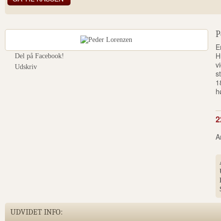
P
E
H
Del på Facebook!
v
Udskriv
s
1
h
2
A
UDVIDET INFO: