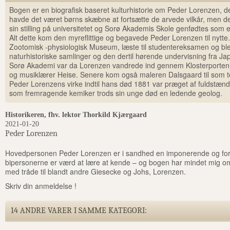
Bogen er en biografisk baseret kulturhistorie om Peder Lorenzen, d
havde det været børns skæbne at fortsætte de arvede vilkår, men d
sin stilling på universitetet og Sorø Akademis Skole genfødtes som
Alt dette kom den myreflittige og begavede Peder Lorenzen til nytt
Zootomisk -physiologisk Museum, læste til studentereksamen og blev
naturhistoriske samlinger og den dertil hørende undervisning fra Jap
Sorø Akademi var da Lorenzen vandrede ind gennem Klosterporten 
og musiklærer Heise. Senere kom også maleren Dalsgaard til som t
Peder Lorenzens virke indtil hans død 1881 var præget af fuldstænd
som fremragende kemiker trods sin unge død en ledende geolog.
Historikeren, fhv. lektor Thorkild Kjærgaard
2021-01-20
Peder Lorenzen
Hovedpersonen Peder Lorenzen er i sandhed en imponerende og for
bipersonerne er værd at lære at kende – og bogen har mindet mig o
med tråde til blandt andre Giesecke og Johs, Lorenzen.
Skriv din anmeldelse !
14 ANDRE VARER I SAMME KATEGORI: